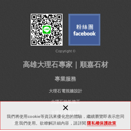
Copyright ©
高雄大理石專家｜順嘉石材
專業服務
大理石電視牆設計
大理石地板施工
×
大理石外牆裝潢
我們將使用cookie等資訊來優化您的體驗，繼續瀏覽即表示您同
Copyright © 2000-2024 順嘉石材有限公司 All Rights Reserved.
意我們使用。欲瞭解詳細內容，請詳閱
隱私權保護政策