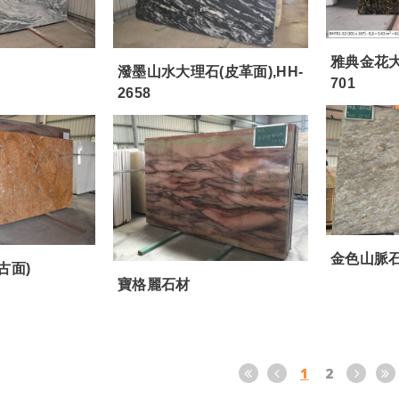
雅典金花大
潑墨山水大理石(皮革面),HH-
701
2658
金色山脈
古面)
寶格麗石材
1
2