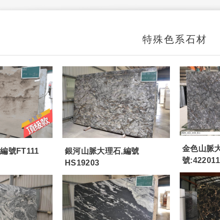
特殊色系石材
金色山脈大
號FT111
銀河山脈大理石,編號
號:42201
HS19203